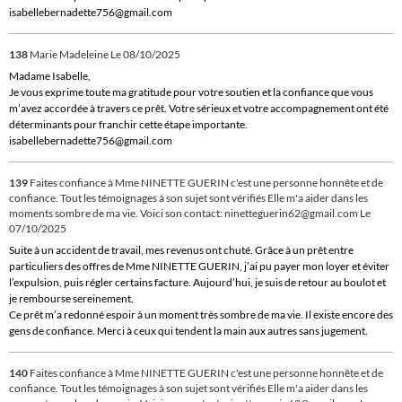
isabellebernadette756@gmail.com
138
Marie Madeleine
Le 08/10/2025
Madame Isabelle,
Je vous exprime toute ma gratitude pour votre soutien et la confiance que vous
m’avez accordée à travers ce prêt. Votre sérieux et votre accompagnement ont été
déterminants pour franchir cette étape importante.
isabellebernadette756@gmail.com
139
Faites confiance à Mme NINETTE GUERIN c'est une personne honnête et de
confiance. Tout les témoignages à son sujet sont vérifiés Elle m'a aider dans les
moments sombre de ma vie. Voici son contact: ninetteguerin62@gmail.com
Le
07/10/2025
Suite à un accident de travail, mes revenus ont chuté. Grâce à un prêt entre
particuliers des offres de Mme NINETTE GUERIN, j’ai pu payer mon loyer et éviter
l’expulsion, puis régler certains facture. Aujourd’hui, je suis de retour au boulot et
je rembourse sereinement.
Ce prêt m’a redonné espoir à un moment très sombre de ma vie. Il existe encore des
gens de confiance. Merci à ceux qui tendent la main aux autres sans jugement.
140
Faites confiance à Mme NINETTE GUERIN c'est une personne honnête et de
confiance. Tout les témoignages à son sujet sont vérifiés Elle m'a aider dans les