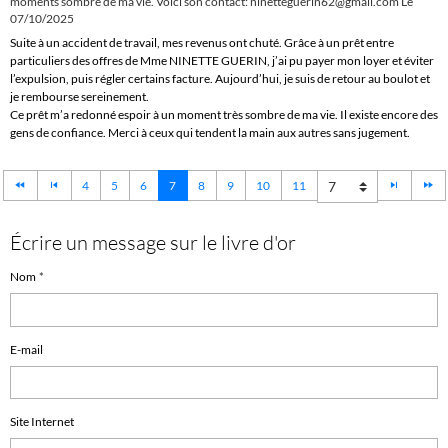
moments sombre de ma vie. Voici son contact: ninetteguerin62@gmail.com
Le
07/10/2025
Suite à un accident de travail, mes revenus ont chuté. Grâce à un prêt entre
particuliers des offres de Mme NINETTE GUERIN, j’ai pu payer mon loyer et éviter
l’expulsion, puis régler certains facture. Aujourd’hui, je suis de retour au boulot et
je rembourse sereinement.
Ce prêt m’a redonné espoir à un moment très sombre de ma vie. Il existe encore des
gens de confiance. Merci à ceux qui tendent la main aux autres sans jugement.
4
5
6
7
8
9
10
11
Écrire un message sur le livre d'or
Nom
E-mail
Site Internet