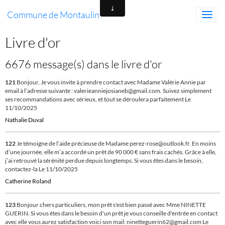
Commune de Montaulin
Livre d'or
6676 message(s) dans le livre d'or
121
Bonjour, Je vous invite à prendre contact avec Madame Valérie Annie par
email à l’adresse suivante : valerieanniejosianeb@gmail.com. Suivez simplement
ses recommandations avec sérieux, et tout se déroulera parfaitement
Le
11/10/2025
Nathalie Duval
122
Je témoigne de l’aide précieuse de Madame perez-rose@outlook.fr. En moins
d’une journée, elle m’a accordé un prêt de 90 000 € sans frais cachés. Grâce à elle,
j’ai retrouvé la sérénité perdue depuis longtemps. Si vous êtes dans le besoin,
contactez-la
Le 11/10/2025
Catherine Roland
123
Bonjour chers particuliers, mon prêt s'est bien passé avec Mme NINETTE
GUERIN. Si vous êtes dans le besoin d'un prêt je vous conseille d'entrée en contact
avec elle vous aurez satisfaction voici son mail: ninetteguerin62@gmail.com
Le