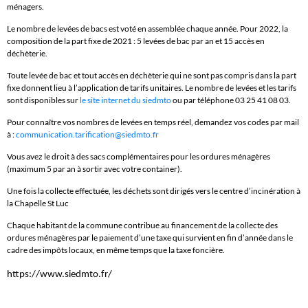
ménagers.
Le nombre de levées de bacs est voté en assemblée chaque année. Pour 2022, la
composition de la part fixe de 2021 : 5 levées de bac par an et 15 accès en
déchèterie.
Toute levée de bac et tout accès en déchèterie qui ne sont pas compris dans la part
fixe donnent lieu à l’application de tarifs unitaires. Le nombre de levées et les tarifs
sont disponibles sur
le site internet du siedmto
ou par téléphone 03 25 41 08 03.
Pour connaître vos nombres de levées en temps réel, demandez vos codes par mail
à :
communication.tarification@siedmto.fr
Vous avez le droit à des sacs complémentaires pour les ordures ménagères
(maximum 5 par an à sortir avec votre container).
Une fois la collecte effectuée, les déchets sont dirigés vers le centre d’incinération à
la Chapelle St Luc
Chaque habitant de la commune contribue au financement de la collecte des
ordures ménagères par le paiement d’une taxe qui survient en fin d’année dans le
cadre des impôts locaux, en même temps que la taxe foncière.
https://www.siedmto.fr/