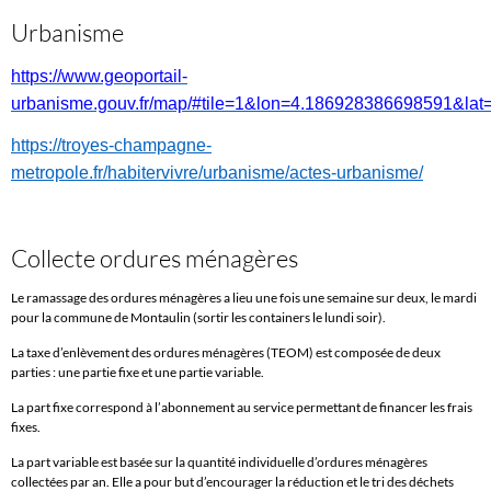
Urbanisme
https://www.geoportail-
urbanisme.gouv.fr/map/#tile=1&lon=4.186928386698591&
https://troyes-champagne-
metropole.fr/habitervivre/urbanisme/actes-urbanisme/
Collecte ordures ménagères
Le ramassage des ordures ménagères a lieu une fois une semaine sur deux, le mardi
pour la commune de Montaulin (sortir les containers le lundi soir).
La taxe d’enlèvement des ordures ménagères (TEOM) est composée de deux
parties : une partie fixe et une partie variable.
La part fixe correspond à l’abonnement au service permettant de financer les frais
fixes.
La part variable est basée sur la quantité individuelle d’ordures ménagères
collectées par an. Elle a pour but d’encourager la réduction et le tri des déchets