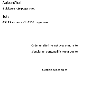
Aujourd'hui
8
visiteurs -
26
pages vues
Total
63123
visiteurs -
246236
pages vues
Créer un site internet avec e-monsite
Signaler un contenu illicite sur ce site
Gestion des cookies