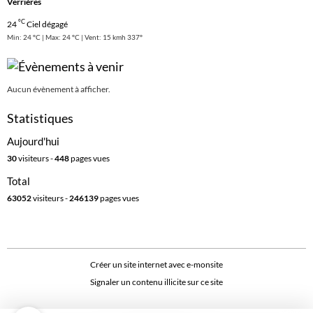
Verrières
°C
24
Ciel dégagé
Min: 24 °C | Max: 24 °C | Vent: 15 kmh 337°
Aucun évènement à afficher.
Statistiques
Aujourd'hui
30
visiteurs -
448
pages vues
Total
63052
visiteurs -
246139
pages vues
Créer un site internet avec e-monsite
Signaler un contenu illicite sur ce site