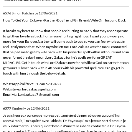
6576
Simon Patchin
Le 12/06/2021
How To Get Your Ex Lover/Partner/Boyfriend/Girlfriend/Wife Or Husband Back
It breaks my heart to know that people are hurting so badly that they are desperate
to get their love lives back. For anyone hurting right now, I want you to worry no
more for your Ex lover/partner will come back to you so you can feel whole again
and I truly mean that. When my wife left me, Lord Zakuza was the man I contacted
that helped me to get my wife back with his powerful spell within 48 hours and I can
never forget the day I meant Lord Zakuza for he's spells perform GREAT
MIRACLES. Get in touch with Lord Zakuza now for he's like a God on earth that can
get your EX lover back within 48 hours with his powerful spell. You can go get in
touch with him through the below details.
WhatsApp/call/text: +1 740 573 9483
Website via: lordzakuzaspells.com
Email via: Lordzakuza7 @ gmail. com
6577
Kimberly
Le 12/06/2021
Je suis heureux parce que mon ex petit ami vient de me retrouver aujourd'hui
après 6 mois, il m'a quitté avec l'aide du Dr Fayosa qui m'a jeté un sort d'amour, je
veux informer tous ceux qui ont besoin d'une telle aide de contacter le Dr Fayosa
via son contact (Fayosasolusionhome@gmail.com) ou directement sur whatssapp