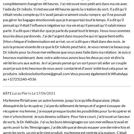
complètement changé en 48 heures. J'ai retrouvé mon petit ami dans ma vie avec
l'aide du Dr Isikolo. Il s'est excusé 48 heures après la création du sort. Il a dit qu'il
s'était rendu compte qu'il n'avait jamais vraiment voulu rompre, qu'il ne pouvait
pas gérer les bagages émotionnels que je transportais tout le temps. Il a dit qu'il
pensait qu'il était l'influence négative sur ma vie et qu'il pensait qu'il valait mieux
partir. Il a dit que c'était dur que je parle du passé tout le temps. Nous nous sommes
tous les deux pardonnés. J'ai de l'argent dans ma poche qui m'appartient enfin.
(Mon chèque d'indemnisation est arrivé, on m'a dit que c'était dans des mois. Je
suis la preuve vivante de ce que le Dr Isikolo peut faire. Je vous remercie beaucoup
Dr Isikolo pour la chose merveilleuse que vous avez faite dans ma relation. Je suis si
heureux maintenant. Avec votre aide nous avons tous les deux pu voir et dire la
vérité les uns aux autres. Je n'ai jamais pensé qu'un sort pourrait aider un couple
avant je suis très heureux de vous avoir contacté et d'avoir initié tout cela pour se
produire. isikolosolutionhome@gmail.com Vous pouvez également le WhatsApp
au +1(725)240-4536
6571
Lucas Pierro
Le 17/06/2021
Ma femme flirtait avec un autre homme. jusqu'à ce qu'elle disparaisse, j'étais
désespéré de la récupérer, j'ai perdu tellement de temps et d'argent à essayer de
récupérer ma femme, j'ai essayé presque toutes les possibilités pour la récupérer et
rien n'a fonctionné. Je suis devenu solitaire. Pour faire court, j'ai trouvé un lanceur
de sorts, le Dr Ilekhojie. J'ai vu les bons témoignages sur son merveilleux travail et
après avoir lu les Témoignages, j'ai décidé que je devais essayer une dernière fois et
après les sorts, un miracle s'est produit, ma femme est rentrée à la maison. C'était