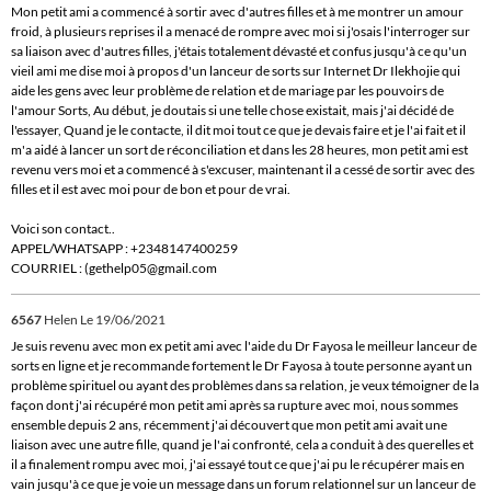
Mon petit ami a commencé à sortir avec d'autres filles et à me montrer un amour
froid, à plusieurs reprises il a menacé de rompre avec moi si j'osais l'interroger sur
sa liaison avec d'autres filles, j'étais totalement dévasté et confus jusqu'à ce qu'un
vieil ami me dise moi à propos d'un lanceur de sorts sur Internet Dr Ilekhojie qui
aide les gens avec leur problème de relation et de mariage par les pouvoirs de
l'amour Sorts, Au début, je doutais si une telle chose existait, mais j'ai décidé de
l'essayer, Quand je le contacte, il dit moi tout ce que je devais faire et je l'ai fait et il
m'a aidé à lancer un sort de réconciliation et dans les 28 heures, mon petit ami est
revenu vers moi et a commencé à s'excuser, maintenant il a cessé de sortir avec des
filles et il est avec moi pour de bon et pour de vrai.
Voici son contact..
APPEL/WHATSAPP : +2348147400259
COURRIEL : (gethelp05@gmail.com
6567
Helen
Le 19/06/2021
Je suis revenu avec mon ex petit ami avec l'aide du Dr Fayosa le meilleur lanceur de
sorts en ligne et je recommande fortement le Dr Fayosa à toute personne ayant un
problème spirituel ou ayant des problèmes dans sa relation, je veux témoigner de la
façon dont j'ai récupéré mon petit ami après sa rupture avec moi, nous sommes
ensemble depuis 2 ans, récemment j'ai découvert que mon petit ami avait une
liaison avec une autre fille, quand je l'ai confronté, cela a conduit à des querelles et
il a finalement rompu avec moi, j'ai essayé tout ce que j'ai pu le récupérer mais en
vain jusqu'à ce que je voie un message dans un forum relationnel sur un lanceur de