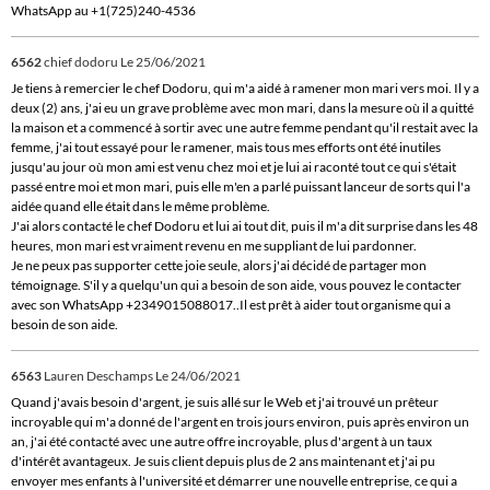
WhatsApp au +1(725)240-4536
6562
chief dodoru
Le 25/06/2021
Je tiens à remercier le chef Dodoru, qui m'a aidé à ramener mon mari vers moi. Il y a
deux (2) ans, j'ai eu un grave problème avec mon mari, dans la mesure où il a quitté
la maison et a commencé à sortir avec une autre femme pendant qu'il restait avec la
femme, j'ai tout essayé pour le ramener, mais tous mes efforts ont été inutiles
jusqu'au jour où mon ami est venu chez moi et je lui ai raconté tout ce qui s'était
passé entre moi et mon mari, puis elle m'en a parlé puissant lanceur de sorts qui l'a
aidée quand elle était dans le même problème.
J'ai alors contacté le chef Dodoru et lui ai tout dit, puis il m'a dit surprise dans les 48
heures, mon mari est vraiment revenu en me suppliant de lui pardonner.
Je ne peux pas supporter cette joie seule, alors j'ai décidé de partager mon
témoignage. S'il y a quelqu'un qui a besoin de son aide, vous pouvez le contacter
avec son WhatsApp +2349015088017..Il est prêt à aider tout organisme qui a
besoin de son aide.
6563
Lauren Deschamps
Le 24/06/2021
Quand j'avais besoin d'argent, je suis allé sur le Web et j'ai trouvé un prêteur
incroyable qui m'a donné de l'argent en trois jours environ, puis après environ un
an, j'ai été contacté avec une autre offre incroyable, plus d'argent à un taux
d'intérêt avantageux. Je suis client depuis plus de 2 ans maintenant et j'ai pu
envoyer mes enfants à l'université et démarrer une nouvelle entreprise, ce qui a