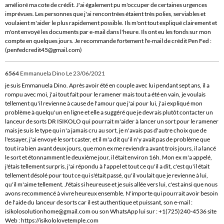
amélioré ma cote de crédit. J'ai également pu m'occuper de certaines urgences
imprévues. Les personnes que j'ai rencontrées étaient très polies, serviables et
voulaient m'aider le plus rapidement possible. Ils m'ont tout expliqué clairement et
m'ont envoyé les documents par e-mail dans l'heure. Ils ont eu les fonds sur mon
compte en quelques jours. Je recommande fortement l'e-mail de crédit Pen Fed :
(penfedcredit45@gmail.com)
6564
Emmanuela Dino
Le 23/06/2021
je suis Emmanuela Dino. Après avoir été en couple avec lui pendant sept ans, il a
rompu avec moi, j'ai tout fait pour le ramener mais tout a été en vain, je voulais
tellement qu'il revienne à cause de l'amour que j'ai pour lui, j'ai expliqué mon
problème à quelqu'un en ligne et elle a suggéré que je devrais plutôt contacter un
lanceur de sorts DR ISIKOLO qui pourrait m'aider à lancer un sort pour le ramener
mais je suis le type qui n'a jamais cru au sort, je n'avais pas d'autre choix que de
l'essayer, j'ai envoyé le sort caster, et il m'a dit qu'il n'y avait pas de problème que
tout ira bien avant deux jours, que mon ex me reviendra avant trois jours, il a lancé
le sort et étonnamment le deuxième jour, il était environ 16h. Mon ex m'a appelé,
j'étais tellement surpris, j'ai répondu à l'appel et tout ce qu'il a dit, c'est qu'il était
tellement désolé pour tout ce qui s'était passé, qu'il voulait que je revienne à lui,
qu'il m'aime tellement. J'étais si heureuse et je suis allée vers lui, c'est ainsi que nous
avons recommencé à vivre heureux ensemble. N'importe qui pourrait avoir besoin
de l'aide du lanceur de sorts car il est authentique et puissant, son e-mail :
isikolosolutionhome@gmail.com ou son WhatsApp lui sur : +1(725)240-4536 site
Web : https://isikololovetemple.com