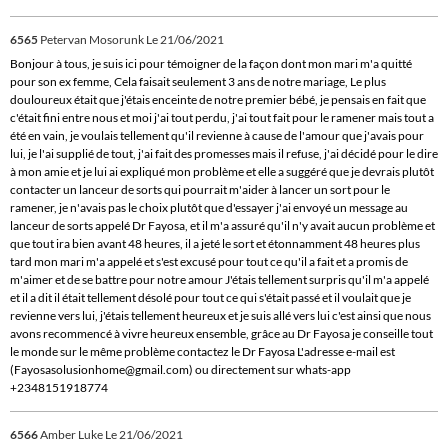
6565
Petervan Mosorunk
Le 21/06/2021
Bonjour à tous, je suis ici pour témoigner de la façon dont mon mari m'a quitté
pour son ex femme, Cela faisait seulement 3 ans de notre mariage, Le plus
douloureux était que j'étais enceinte de notre premier bébé, je pensais en fait que
c'était fini entre nous et moi j'ai tout perdu, j'ai tout fait pour le ramener mais tout a
été en vain, je voulais tellement qu'il revienne à cause de l'amour que j'avais pour
lui, je l'ai supplié de tout, j'ai fait des promesses mais il refuse, j'ai décidé pour le dire
à mon amie et je lui ai expliqué mon problème et elle a suggéré que je devrais plutôt
contacter un lanceur de sorts qui pourrait m'aider à lancer un sort pour le
ramener, je n'avais pas le choix plutôt que d'essayer j'ai envoyé un message au
lanceur de sorts appelé Dr Fayosa, et il m'a assuré qu'il n'y avait aucun problème et
que tout ira bien avant 48 heures, il a jeté le sort et étonnamment 48 heures plus
tard mon mari m'a appelé et s'est excusé pour tout ce qu'il a fait et a promis de
m'aimer et de se battre pour notre amour J'étais tellement surpris qu'il m'a appelé
et il a dit il était tellement désolé pour tout ce qui s'était passé et il voulait que je
revienne vers lui, j'étais tellement heureux et je suis allé vers lui c'est ainsi que nous
avons recommencé à vivre heureux ensemble, grâce au Dr Fayosa je conseille tout
le monde sur le même problème contactez le Dr Fayosa L'adresse e-mail est
(Fayosasolusionhome@gmail.com) ou directement sur whats-app
+2348151918774
6566
Amber Luke
Le 21/06/2021