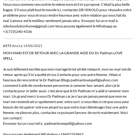
Nous nous sommes rencontrés le même mois et il m'a proposé. C'était la plus belle
bague. S'il vous plaît tout le monde ici, contactez DR ISIKOLO pour résoudre votre
problème pour vous et vous rendre heureux avec votre relation qui vous fait du
mal. L'amour est le meilleur sentiment jamais vécu. Envoyez-lui un e-mail à:
isikolosolutionhome@gmail.com Vous pouvez également le Whatsapp au
+1(725)240-4536
6575
Ana
Le 14/06/2021
MON MARI EST DE RETOUR AVEC LA GRANDE AIDE DU Dr Padman LOVE
SPELL
Je suis tellement excitée que mon mariage brisé ait été restauré, mon ex-mari est de
retour après qu'il m'a quitté et nos 2 enfants pour une autre femme. J'étais si
heureux de rencontrer le Dr Padman Blogs padmanlovespell@yahoo.com
comment il aide de nombreuses personnes à ramener leur amant, alors je le
contacte pour m'aider aussi. c'est ainsi que le Dr Padman m'a aidé à ramener mon
mari. Un grand merci à vous Dr Padman car je n'aurais jamais pensé que mon ex
mari me reviendrait si rapidement avec votre sort. si vous êtes ici et que vous avez
besoin de récupérer votre ex amant ou que votre mari déménage chez une autre
femme, ne pleurez plus, contactez ce puissant lanceur de sorts maintenant. Voici
son contact :
Envoyez-lui un courriel à : padmanlovespell@yahoo.com
Vous pouvez également WhatsApp +19492293867