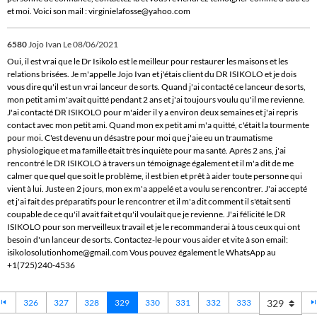
et moi. Voici son mail : virginielafosse@yahoo.com
6580
Jojo Ivan
Le 08/06/2021
Oui, il est vrai que le Dr Isikolo est le meilleur pour restaurer les maisons et les
relations brisées. Je m'appelle Jojo Ivan et j'étais client du DR ISIKOLO et je dois
vous dire qu'il est un vrai lanceur de sorts. Quand j'ai contacté ce lanceur de sorts,
mon petit ami m'avait quitté pendant 2 ans et j'ai toujours voulu qu'il me revienne.
J'ai contacté DR ISIKOLO pour m'aider il y a environ deux semaines et j'ai repris
contact avec mon petit ami. Quand mon ex petit ami m'a quitté, c'était la tourmente
pour moi. C'est devenu un désastre pour moi que j'aie eu un traumatisme
physiologique et ma famille était très inquiète pour ma santé. Après 2 ans, j'ai
rencontré le DR ISIKOLO à travers un témoignage également et il m'a dit de me
calmer que quel que soit le problème, il est bien et prêt à aider toute personne qui
vient à lui. Juste en 2 jours, mon ex m'a appelé et a voulu se rencontrer. J'ai accepté
et j'ai fait des préparatifs pour le rencontrer et il m'a dit comment il s'était senti
coupable de ce qu'il avait fait et qu'il voulait que je revienne. J'ai félicité le DR
ISIKOLO pour son merveilleux travail et je le recommanderai à tous ceux qui ont
besoin d'un lanceur de sorts. Contactez-le pour vous aider et vite à son email:
isikolosolutionhome@gmail.com Vous pouvez également le WhatsApp au
+1(725)240-4536
326
327
328
329
330
331
332
333