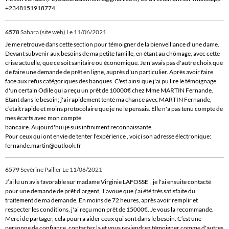
+2348151918774
6578
Sahara (
site web
)
Le 11/06/2021
Je me retrouve dans cette section pour témoigner de la bienveillance d'une dame.
Devant subvenir aux besoins de ma petite famille, en étant au chômage, avec cette
crise actuelle, que ce soit sanitaire ou économique. Je n'avais pas d'autre choix que
de faire une demande de prêt en ligne, auprès d'un particulier. Après avoir faire
face aux refus catégoriques des banques. C'est ainsi que j'ai pu lire le témoignage
d'un certain Odile qui a reçu un prêt de 10000€ chez Mme MARTIN Fernande.
Etant dans le besoin; j'ai rapidement tenté ma chance avec MARTIN Fernande,
c’était rapide et moins protocolaire que je ne le pensais. Elle n'a pas tenu compte de
mes écarts avec mon compte
bancaire. Aujourd'hui je suis infiniment reconnaissante.
Pour ceux qui ont envie de tenter l'expérience , voici son adresse électronique:
fernande.martin@outlook.fr
6579
Sevérine Pailler
Le 11/06/2021
J’ai lu un avis favorable sur madame Virginie LAFOSSE , je l'ai ensuite contacté
pour une demande de prêt d'argent, J’avoue que j'ai été très satisfaite du
traitement de ma demande. En moins de 72 heures, après avoir remplir et
respecter les conditions, j'ai reçu mon prêt de 15000€. Je vous la recommande.
Merci de partager, cela pourra aider ceux qui sont dans le besoin. C’est une
personne de confiance, contactez la et vous reviendrez témoigner comme d'autres