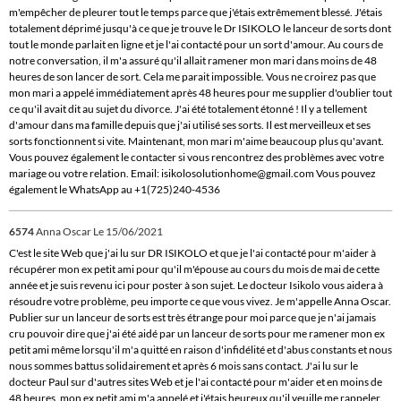
m'empêcher de pleurer tout le temps parce que j'étais extrêmement blessé. J'étais
totalement déprimé jusqu'à ce que je trouve le Dr ISIKOLO le lanceur de sorts dont
tout le monde parlait en ligne et je l'ai contacté pour un sort d'amour. Au cours de
notre conversation, il m'a assuré qu'il allait ramener mon mari dans moins de 48
heures de son lancer de sort. Cela me parait impossible. Vous ne croirez pas que
mon mari a appelé immédiatement après 48 heures pour me supplier d'oublier tout
ce qu'il avait dit au sujet du divorce. J'ai été totalement étonné ! Il y a tellement
d'amour dans ma famille depuis que j'ai utilisé ses sorts. Il est merveilleux et ses
sorts fonctionnent si vite. Maintenant, mon mari m'aime beaucoup plus qu'avant.
Vous pouvez également le contacter si vous rencontrez des problèmes avec votre
mariage ou votre relation. Email: isikolosolutionhome@gmail.com Vous pouvez
également le WhatsApp au +1(725)240-4536
6574
Anna Oscar
Le 15/06/2021
C'est le site Web que j'ai lu sur DR ISIKOLO et que je l'ai contacté pour m'aider à
récupérer mon ex petit ami pour qu'il m'épouse au cours du mois de mai de cette
année et je suis revenu ici pour poster à son sujet. Le docteur Isikolo vous aidera à
résoudre votre problème, peu importe ce que vous vivez. Je m'appelle Anna Oscar.
Publier sur un lanceur de sorts est très étrange pour moi parce que je n'ai jamais
cru pouvoir dire que j'ai été aidé par un lanceur de sorts pour me ramener mon ex
petit ami même lorsqu'il m'a quitté en raison d'infidélité et d'abus constants et nous
nous sommes battus solidairement et après 6 mois sans contact. J'ai lu sur le
docteur Paul sur d'autres sites Web et je l'ai contacté pour m'aider et en moins de
48 heures, mon ex petit ami m'a appelé et j'étais heureux qu'il veuille me rappeler.