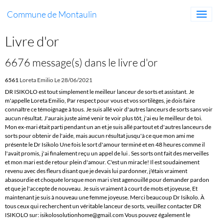
Commune de Montaulin
Livre d'or
6676 message(s) dans le livre d'or
6561
Loreta Emilio
Le 28/06/2021
DR ISIKOLO est tout simplement le meilleur lanceur de sorts et assistant. Je
m'appelle Loreta Emilio, Par respect pour vous et vos sortilèges, je dois faire
connaître ce témoignage à tous. Je suis allé voir d'autres lanceurs de sorts sans voir
aucun résultat. J'aurais juste aimé venir te voir plus tôt, j'ai eu le meilleur de toi.
Mon ex-mari était parti pendant un an et je suis allé partout et d'autres lanceurs de
sorts pour obtenir de l'aide, mais aucun résultat jusqu'à ce que mon ami me
présente le Dr Isikolo Une fois le sort d'amour terminé et en 48 heures comme il
l'avait promis, j'ai finalement reçu un appel de lui . Ses sorts ont fait des merveilles
et mon mari est de retour plein d'amour. C'est un miracle! Il est soudainement
revenu avec des fleurs disant que je devais lui pardonner, j'étais vraiment
abasourdie et choquée lorsque mon mari s'est agenouillé pour demander pardon
et que je l'accepte de nouveau. Je suis vraiment à court de mots et joyeuse, Et
maintenant je suis à nouveau une femme joyeuse. Merci beaucoup Dr Isikolo. À
tous ceux qui recherchent un véritable lanceur de sorts, veuillez contacter DR
ISIKOLO sur: isikolosolutionhome@gmail.com Vous pouvez également le