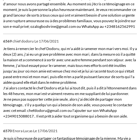
d'amour nous avons partagé ensemble. Au moment où j'écris ce témoignage en ce
moment, je suis la personne la plus heureuse maintenant. Je veux recommander ce
grand lanceur de sorts à tous ceux qui ont vraiment besoin d'une solution urgente
à une rupture amoureuse ou à des problèmes familiaux, vous pouvez le joindre sur
son e-mail privé; ozalogboshrine@gmail.com ou WhatsApp au +2348162562991
6569
chief dodoru
Le 17/06/2021
Je tiens à remercier le chef Dodoru, qui m'a aidé à ramener mon mari vers moi. Il y a
deux (2) ans, j'ai eu un grave problème avec mon mari, dans la mesure où il a quitté
la maison et a commencé à sortir avec une autre femme pendant son séjour. avec la
femme, j'ai tout essayé pour le ramener, mais tous mes efforts ont été inutiles
jusqu'au jour où mon amie est venue chez moi et je lui ai raconté tout ce qui s'était
passé entre moi et mon mari, puis elle m'en a parlé puissant lanceur de sorts qui l'a
aidée quand elle était dans le même problème.
J'ai alors contacté le chef Dodoru et je lui ai tout dit, puis il a dit à l'étonnement dans
les 48 heures, mon mari est vraiment revenu en me suppliant de lui pardonner.
Je ne peux pas supporter cette joie seule, alors j'ai décidé de partager mon
témoignage.. s'il y a quelqu'un qui a besoin de son aide, vous pouvez le contacter
avec cet email: chefdodoru@gmail.com ou l'ajouter sur son WhatsApp
+2349015088017.. Il est prêt à aider tout organisme qui a besoin de son aide.
6570
Enora Lucas
Le 17/06/2021
Je suis si heureuse de partager ce fantastique témoignage de la mienne. Ma vie a