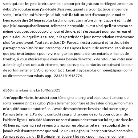
sorts qui aide les gens à retrouver leur amour perdu grâce au sortilège d'amour, au
début j'en doutais mais j'ai décidé d'essayer, quand j'ai a contacté ce lanceur de
sorts, il m'a dit quoi faire et je l'ai fait, puis il a fait un sort d'amour pour moi et
heureux de dire 24 heures plus tard, mon petit ami m'a vraiment appelé et m'a dit
que je lui manquais tellement, tellement incroyable !! C'est ainsi qu'il est revenu ce
même jour, avec beaucoup d'amour et de joie, et il s'est excusé pour son erreur et
pour la douleur qu'il m'a causée, Puis à partir de ce jour, notre relation est devenue
plus forte qu'avant, Tout cela grâce à Dr Fayosa, il est si puissant et j'ai décidé de
partager mon histoire sur Internet que Dr Fayosa lanceur de sorts réel et puissant
que je prierai toujours pour vivre longtemps pour aider ses enfants en temps de
trouble, si vous êtes ici et que vous avez besoin de votre Ex de retour ou votre mari
a déménagé chez une autre femme, ne pleurez plus, contactez ce puissant lanceur
de sorts maintenant, Voici son contact : Email (Fayosasolusionhome@gmail.com)
ou directement sur whats-app +2348151918774
6568
marie lauriane
Le 18/06/2021
Je m'appelle Marie. Je suis ici pour témoigner d'un grand et puissant lanceur de
sorts nommé Dr.Ozalogbo, j'étais tellement confuse et dévastée lorsque mon mari
m'a quitté pour une autre fille. J'avais désespérément besoin de lui parce que je
l'aimais tellement. J'ai donc contacté ce grand lanceur de sorts pour obtenir de
l'aide en ligne. Il m'a aidé à lancer un sort d'amour de retour sur lui et juste dans les
48 heures, mon mari est revenu à la maison en pleurant et en me suppliant de ne
jamais voir d'autre femme que moi. Le Dr Ozalogbo l'a libéré pour savoir combien
j'aimais et voulais lui. Et Il a également ouvert les yeux pour imaginer combien