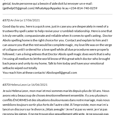
génial, toute personne qui a besoin d'aide doit lui envoyer un e-mail :
(gethelp05@gmail.com) WhatsApp/Appelez-le au +234-814-740-0259
6572
Archie
Le 17/06/2021
Good day to you, here is a quick one, just in case you are desperately in need of a
trustworthy spell caster to help revive your crumbled relationship. Here is one that
is truly versatile, compassionate and reliable when it comes to spell casting.. Doctor
Abolo spelling home is the right choice for you. Contact and explain to him and I
can assure you that the rest would be complete magic, my love life was on the verge
of collapse until I ordered for a love spell while all due procedures were properly
followed, I am a living witness that Doctor Abolo spell magic does work that is why
i'm using all medium to let the world know of this great witch doctor who brought
back peace and unity to my home, Talk to him today and have your emotional
setbacks wiped out totally.
You reach him at these contacts! Abolospell@gmail.com
6573
Helena Leon
Le 16/06/2021
Je suis Helena Leon, mon mari et moi sommes mariés depuis plus de 10 ans. Nous
avons vécu beaucoup de choses émotionnellement ensemble. Il y a eu plusieurs
conflits ÉNORMES et des situations douloureuses dans notre mariage, mais nous
semblions toujours sortir plus forts de l'autre côté. À l'improviste, mon mari m'a
lancé un discours sur le divorce, j'étais aveugle ! Je ne l'ai pas vu venir, je n'ai pas
reconnu les signes. Il ne me trouve plus sexuellement attirante. Je ne pouvais pas