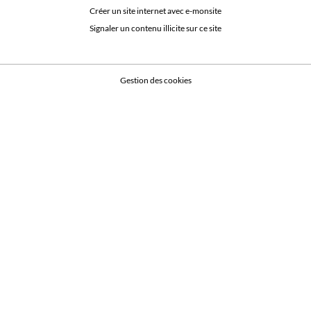
Créer un site internet avec e-monsite
Signaler un contenu illicite sur ce site
Gestion des cookies