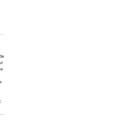
 de
ui
je
e
;