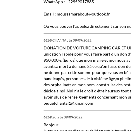
WhatsApp : +22959017885
Email : moussamarabout@outlook.fr
Ou vous pouvez l'appelez directement sur son n
6268
CHANTAL
Le 09/09/2022
DONATION DE VOITURE CAMPING CAR ET 
unication rapide pour vous faire part d'un don
950.000 € (Euros) que mon marie et moi nous avi
avant sa mort a demandé à ce qu’on fasse don du 
ne donne pas cette somme pour que vous en bénéf
handicapés, personnes de troisième âge,orphelins 
des orphelinats en mon nom ,construire des restau
décidé ainsi .Nul n'a le droit d'être heureux tou
avoir plus de renseignements concernant mon pro
piquetchantal1@gmail.com
6269
Zola
Le 09/09/2022
Bonjour
Juste pour vous dire que visiblement le travail à 