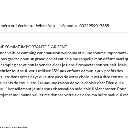
uméro ou l'écrire sur WhatsApp , il répond au 0022959017885
UNE SOMME IMPORTANTE D'ARGENT
 d'une voiture camping car chausson welcome et d'une somme importante
ons garder pour un grand projet car cela me rappelle mon défunt mari q
camping car et non la vendre alors je tiens à respecter son souhait. Mais 
iciez tout seul. vous utilisez 55% aux enfants démunis,aux profits des
..etc dans votre pays ou autre pays de votre choix . c'est à dire construir
rants de cœur...etc. j'ai pas une raison de vous choisir.c'est Dieu qui a
t seul. Actuellement je suis sous observation médicale à Manchester. Pour
jet et moi même veillez me donner votre avis dans ma boîte mail qui est
porter ses fruits!