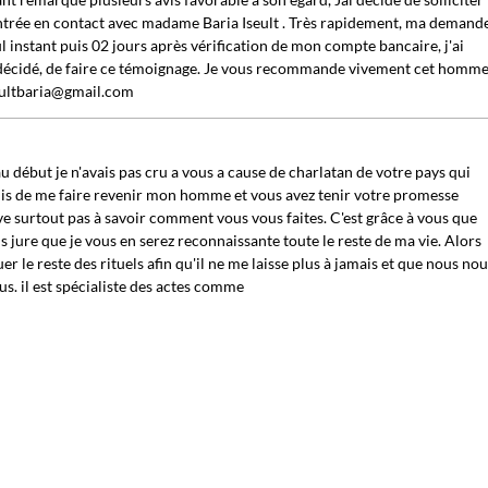
 rentrée en contact avec madame Baria Iseult . Très rapidement, ma demand
ul instant puis 02 jours après vérification de mon compte bancaire, j'ai
ai décidé, de faire ce témoignage. Je vous recommande vivement cet homme
seultbaria@gmail.com
début je n'avais pas cru a vous a cause de charlatan de votre pays qui
is de me faire revenir mon homme et vous avez tenir votre promesse
e surtout pas à savoir comment vous vous faites. C'est grâce à vous que
s jure que je vous en serez reconnaissante toute le reste de ma vie. Alors
r le reste des rituels afin qu'il ne me laisse plus à jamais et que nous no
s. il est spécialiste des actes comme