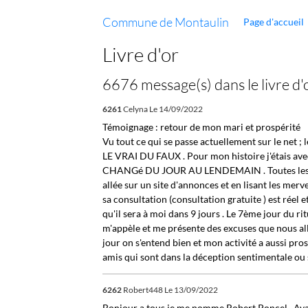
Commune de Montaulin
Page d'accueil
Livre d'or
6676 message(s) dans le livre d'
6261
Celyna
Le 14/09/2022
Témoignage : retour de mon mari et prospérité
Vu tout ce qui se passe actuellement sur le net
LE VRAI DU FAUX . Pour mon histoire j'étais avec
CHANGé DU JOUR AU LENDEMAIN . Toutes les déma
allée sur un site d'annonces et en lisant les merve
sa consultation (consultation gratuite ) est réel 
qu'il sera à moi dans 9 jours . Le 7ème jour du r
m'appèle et me présente des excuses que nous all
jour on s'entend bien et mon activité a aussi pr
amis qui sont dans la déception sentimentale ou 
6262
Robert448
Le 13/09/2022
Bonjour a tous je me nomme Robert Poncel , Ayant