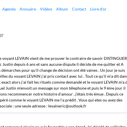
Agenda
Annuaire
Vidéos
Album
Contact
Livre d'or
or
 ; le voyant LEVAIN vient de me prouver le contraire de savoir DISTINGUE
 Justin depuis 6 ans et sans aucune dispute il décide de me quitter et A
rches pour qu'il change de décision ont été vaines . Un jour je suis
illes du voyant LEVAIN j'ai pris contact avec lui . Tout ce qu'il m'a dit dan
et exact alors j'ai fait les rituels comme demandé et le voyant LEVAIN m'a d
ituel Justin m'envoit un message sur mon télephone et puis le 9 ème jour il
ons recommencer notre histoire d'amour , j'étais très émue . Depuis ce
ospéré comme le voyant LEVAIN me l'a prédit . Vous qui etes ou avez des
sociale : une seule adresse : levaineric@outlook.fr
 remarqué plusieurs avis favorable a son égard, Jai décidé de solliciter