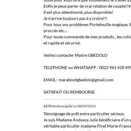
Enfin je peux parler de vrai relation de couple!!I
Il est plus attentionné, plus disponible!
Je n'arrive toujours pas à y croire!!!
Pour tous vos problèmes Portefeuille magique, Re
proccès etc...
Pour toute commande de mes produits , les colis 
et rapide et sécurisé.
Veillez contacter Maitre GBEDOLO
TELEPHONE ou WHATSAPP : 0022 961 418 49
EMAIL : maraboutgbedolo@gmail.com
SATISFAIT OU REMBOURSE
6270
Anduezajulie
Le 08/09/2022
Témoignage de prêt entre particulier sérieux.
Je suis Madame Andueza Julie bénéficiaire d’un p
véritable particulier madame Piret Marie-France