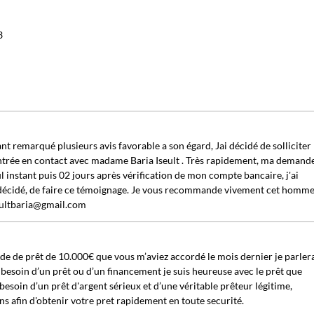
3
 remarqué plusieurs avis favorable a son égard, Jai décidé de solliciter
 rentrée en contact avec madame Baria Iseult . Très rapidement, ma demand
ul instant puis 02 jours après vérification de mon compte bancaire, j'ai
ai décidé, de faire ce témoignage. Je vous recommande vivement cet homme
seultbaria@gmail.com
 de prêt de 10.000€ que vous m’aviez accordé le mois dernier je parler
 besoin d’un prêt ou d’un financement je suis heureuse avec le prêt que
besoin d’un prêt d'argent sérieux et d’une véritable prêteur légitime,
ns afin d'obtenir votre pret rapidement en toute securité.