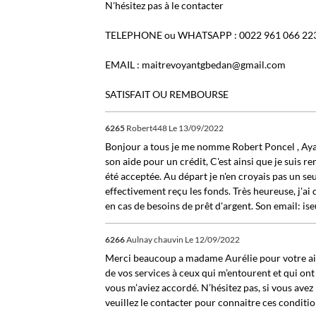
N'hésitez pas à le contacter
TELEPHONE ou WHATSAPP : 0022 961 066 22
EMAIL : maitrevoyantgbedan@gmail.com
SATISFAIT OU REMBOURSE
6265
Robert448
Le 13/09/2022
Bonjour a tous je me nomme Robert Poncel , Ayant
son aide pour un crédit, C'est ainsi que je suis
été acceptée. Au départ je n'en croyais pas un se
effectivement reçu les fonds. Très heureuse, j'
en cas de besoins de prêt d'argent. Son email: i
6266
Aulnay chauvin
Le 12/09/2022
Merci beaucoup a madame Aurélie pour votre aide
de vos services à ceux qui m’entourent et qui ont
vous m’aviez accordé. N’hésitez pas, si vous avez 
veuillez le contacter pour connaitre ces conditio