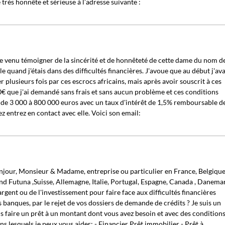
rès honnête et sérieuse à l’adresse suivante :
e venu témoigner de la sincérité et de honnêteté de cette dame du nom d
 quand j'étais dans des difficultés financières. J'avoue que au début j'ava
 plusieurs fois par ces escrocs africains, mais après avoir souscrit à ces
000€ que j'ai demandé sans frais et sans aucun problème et ces conditions
ts de 3 000 à 800 000 euros avec un taux d'intérêt de 1,5% remboursable d
z entrez en contact avec elle. Voici son email:
onjour, Monsieur & Madame, entreprise ou particulier en France, Belgique
nd Futuna ,Suisse, Allemagne, Italie, Portugal, Espagne, Canada , Danema
'argent ou de l'investissement pour faire face aux difficultés financières
 banques, par le rejet de vos dossiers de demande de crédits ? Je suis un
us faire un prêt à un montant dont vous avez besoin et avec des condition
ans lesquels je peux vous aider: - Financier Prêt immobilier - Prêt à