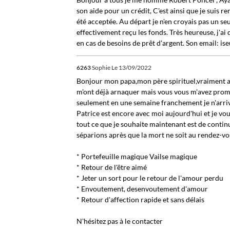
son aide pour un crédit, C'est ainsi que je suis
été acceptée. Au départ je n'en croyais pas un se
effectivement reçu les fonds. Très heureuse, j'
en cas de besoins de prêt d'argent. Son email: i
6263
Sophie
Le 13/09/2022
Bonjour mon papa,mon père spirituel,vraiment au 
m'ont déjà arnaquer mais vous vous m'avez prom
seulement en une semaine franchement je n'arriv
Patrice est encore avec moi aujourd'hui et je vou
tout ce que je souhaite maintenant est de continue
séparions après que la mort ne soit au rendez-vou
* Portefeuille magique Vailse magique
* Retour de l'être aimé
* Jeter un sort pour le retour de l'amour perdu
* Envoutement, desenvoutement d'amour
* Retour d'affection rapide et sans délais
N'hésitez pas à le contacter