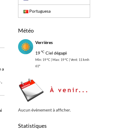
Portuguesa
Météo
Verrières
°C
19
Ciel dégagé
Min: 19 °C | Max: 19 °C | Vent: 11 kmh
61°
e a
 ,
Aucun évènement à afficher.
ai
Statistiques