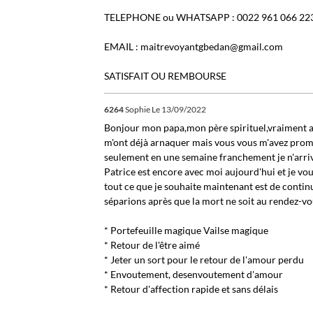
TELEPHONE ou WHATSAPP : 0022 961 066 22
EMAIL : maitrevoyantgbedan@gmail.com
SATISFAIT OU REMBOURSE
6264
Sophie
Le 13/09/2022
Bonjour mon papa,mon père spirituel,vraiment au 
m'ont déjà arnaquer mais vous vous m'avez prom
seulement en une semaine franchement je n'arriv
Patrice est encore avec moi aujourd'hui et je vou
tout ce que je souhaite maintenant est de continue
séparions après que la mort ne soit au rendez-vou
* Portefeuille magique Vailse magique
* Retour de l'être aimé
* Jeter un sort pour le retour de l'amour perdu
* Envoutement, desenvoutement d'amour
* Retour d'affection rapide et sans délais