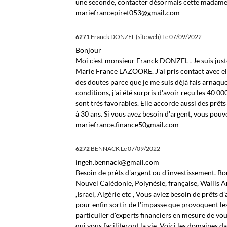
une seconde, contacter désormais cette madame t
mariefrancepiret053@gmail.com
6271
Franck DONZEL (
site web
)
Le 07/09/2022
Bonjour
Moi c'est monsieur Franck DONZEL . Je suis just
Marie France LAZOORE. J'ai pris contact avec elle
des doutes parce que je me suis déjà fais arnaquer
conditions, j'ai été surpris d'avoir reçu les 40 
sont très favorables. Elle accorde aussi des prê
à 30 ans. Si vous avez besoin d'argent, vous pouve
mariefrance.finance50gmail.com
6272
BENNACK
Le 07/09/2022
ingeh.bennack@gmail.com
Besoin de prêts d'argent ou d'investissement. B
Nouvel Calédonie, Polynésie, française, Wallis A
,Israël, Algérie etc , Vous aviez besoin de prêts d
pour enfin sortir de l'impasse que provoquent les
particulier d'experts financiers en mesure de vo
qui vous faciliteront la vie. Voici les domaines d