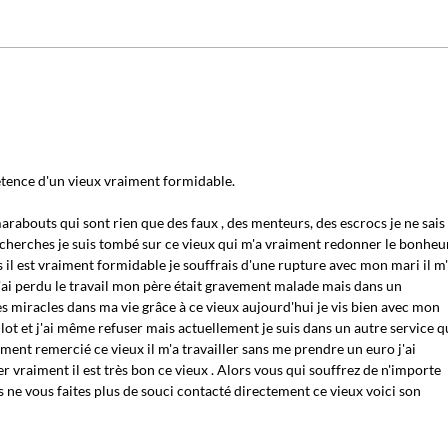
étence d'un vieux vraiment formidable.
marabouts qui sont rien que des faux , des menteurs, des escrocs je ne sais
recherches je suis tombé sur ce vieux qui m'a vraiment redonner le bonheur
 il est vraiment formidable je souffrais d'une rupture avec mon mari il m
 j'ai perdu le travail mon père était gravement malade mais dans un
des miracles dans ma vie grâce à ce vieux aujourd'hui je vis bien avec mon
ulot et j'ai même refuser mais actuellement je suis dans un autre service q
ment remercié ce vieux il m'a travailler sans me prendre un euro j'ai
r vraiment il est très bon ce vieux . Alors vous qui souffrez de n'importe
 ne vous faites plus de souci contacté directement ce vieux voici son