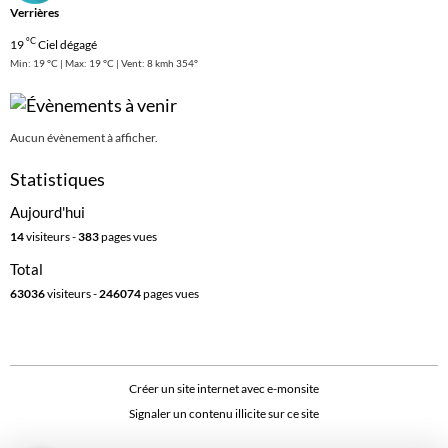
Verrières
°C
19
Ciel dégagé
Min: 19 °C | Max: 19 °C | Vent: 8 kmh 354°
Aucun évènement à afficher.
Statistiques
Aujourd'hui
14
visiteurs -
383
pages vues
Total
63036
visiteurs -
246074
pages vues
Créer un site internet avec e-monsite
Signaler un contenu illicite sur ce site