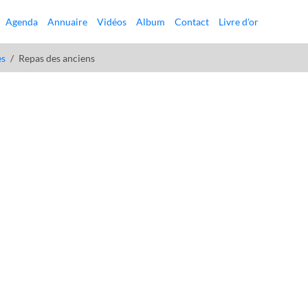
Agenda
Annuaire
Vidéos
Album
Contact
Livre d'or
es
Repas des anciens