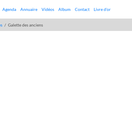
Agenda
Annuaire
Vidéos
Album
Contact
Livre d'or
es
Galette des anciens